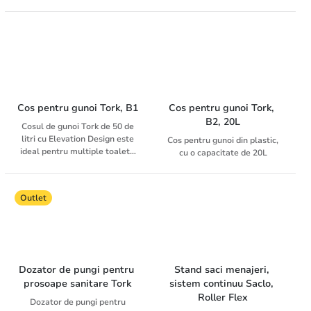
460011
sistem H3, Tork 564000.
Cos pentru gunoi Tork, B1
Cos pentru gunoi Tork, 
B2, 20L
Cosul de gunoi Tork de 50 de
litri cu Elevation Design este
Cos pentru gunoi din plastic,
ideal pentru multiple toalete
cu o capacitate de 20L
si poate fi montat cu usurinta
pe perete sau pe podea pentru
a se plia pe spatiul si nevoile
Outlet
dumneavoastra. Dozatoarele
Tork Elevation au un design
modern, functional, care lasa
o impresie de durata
oaspetilor dumneavoastra.
Dozator de pungi pentru 
Stand saci menajeri, 
prosoape sanitare Tork
sistem continuu Saclo, 
Roller Flex
Dozator de pungi pentru