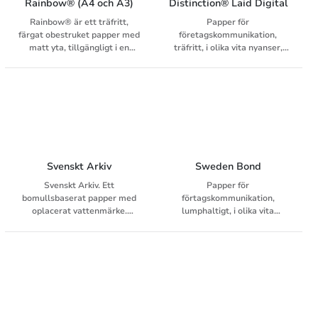
Rainbow® (A4 och A3)
Distinction® Laid Digital
Rainbow® är ett träfritt,
Papper för
färgat obestruket papper med
företagskommunikation,
matt yta, tillgängligt i en
träfritt, i olika vita nyanser,
mängd färger. Rainbow®
antikrandat, 80 - 100 g
erbjuder ett brett urval av
preprintanpassat, för HP
färger, format och ytvikter för
Indigo, matchande kuvert
offsettryck. Ytvikter från 80 till
160 g är preprintanpassade.
Rainbow® är FSC-certifierat
och har EU Ecolabel (EU-
blomman).
Svenskt Arkiv
Sweden Bond
Svenskt Arkiv. Ett
Papper för
bomullsbaserat papper med
förtagskommunikation,
oplacerat vattenmärke.
lumphaltigt, i olika vita
Avsett för handlingar som
nyanser, obestruket,
skall förvaras under en längre
antikrandat, vattenstämpel
tid enligt Svensk
författningssamling.