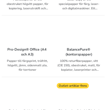
har EU Ecolabel (EU-
obestruket högvitt papper, för
specialpapper för färg, laser-
blomman).
kopiering, laserutrskift och
och digitalmaskiner. Ett
inkjet. Särskilt lämpad för
förstklassigt obestruket,
färglaserutskrift.
glättat papper som ger ett
förstklassigt resultat i alla
maskiner.
Pro-Design® Office (A4 
BalancePure® 
och A3)
(kontorspapper)
Papper till färgsprint, träfritt,
100% returfiberpapper, vitt
högvitt, jämn, sidenmatt yta,
(CIE 150), obestruket, matt, för
för torrtoner
kopiator, laserprinter och
inkjetprinter, matchande
kuvert.
Outlet-artiklar finns