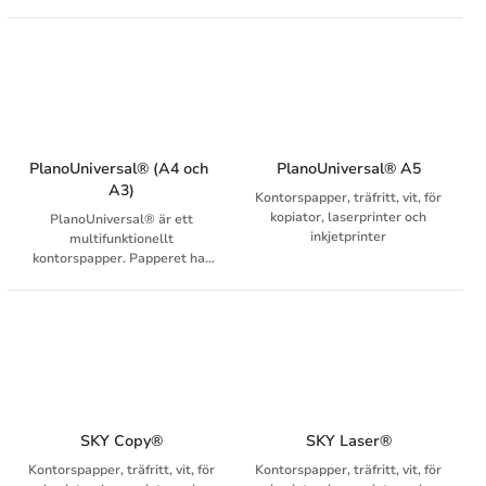
PlanoUniversal® (A4 och 
PlanoUniversal® A5
A3)
Kontorspapper, träfritt, vit, för
kopiator, laserprinter och
PlanoUniversal® är ett
inkjetprinter
multifunktionellt
kontorspapper. Papperet har
pålitlig körbarhet i alla
kontorsskrivare och ger god
utskriftskvalitet, vilket gör det
väl lämpat för större
upplagor. PlanoUniversal® är
Svanenmärkt och innehar och
EU Ecolabel (EU-blomman).
SKY Copy®
SKY Laser®
Kontorspapper, träfritt, vit, för
Kontorspapper, träfritt, vit, för