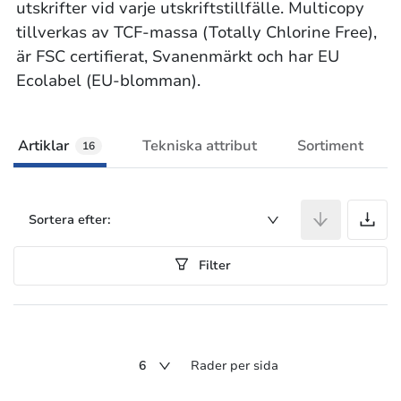
utskrifter vid varje utskriftstillfälle. Multicopy
tillverkas av TCF-massa (Totally Chlorine Free),
är FSC certifierat, Svanenmärkt och har EU
Ecolabel (EU-blomman).
Artiklar
Tekniska attribut
Sortiment
16
A
Sortera efter:
Filter
6
Rader per sida