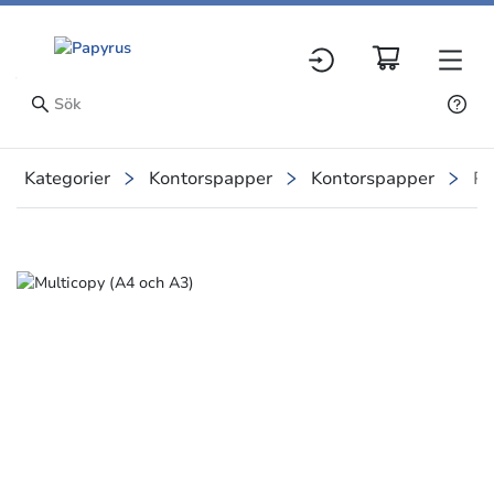
Kategorier
Kontorspapper
Kontorspapper
Pr
Slide 1 of 1