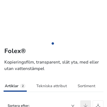
Folex®
Kopieringsfilm, transparent, slät yta, med eller
utan vattenstämpel
Artiklar
Tekniska attribut
Sortiment
2
A
Sortera efter: