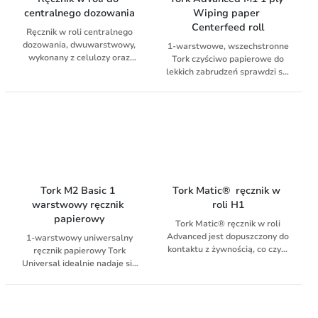
centralnego dozowania
Wiping paper 
Centerfeed roll
Ręcznik w roli centralnego
dozowania, dwuwarstwowy,
1-warstwowe, wszechstronne
wykonany z celulozy oraz
Tork czyściwo papierowe do
makulatury.
lekkich zabrudzeń sprawdzi się
do usuwania lekkich
zabrudzeń oraz wycierania
rąk. Papier pasuje do Tork®
dozownika mini do czyściw w
roli centralnie dozowanych –
kompaktowego i
wszechstronnego dozownika
do profesjonalnych
zastosowań obejmujących
Tork M2 Basic 1 
Tork Matic®  ręcznik w 
wycieranie powierzchni i rąk.
warstwowy ręcznik 
roli H1
Miękki i wytrzymały – idealny
papierowy
Tork Matic® ręcznik w roli
do wycierania rąk. Idealny do
Advanced jest dopuszczony do
wycierania szkła – nie
1-warstwowy uniwersalny
kontaktu z żywnością, co czyni
zostawia smug. Łatwa
ręcznik papierowy Tork
go idealnym produktem do
obsługa jedną ręką. Wskaźnik
Universal idealnie nadaje się
czyszczenia stanowisk pracy w
zużycia Tork pozwala
do najprostszych zadań
środowisku gastronomicznym.
zaplanować wymianę rolki tak,
wycierania i wycierania rąk.
Rolki pasują do Tork Matic®
aby uniknąć irytacji gości,
Papieru do wycierania można
dozownika do ręczników w
spowodowanej pustym
używać w wewnętrznym