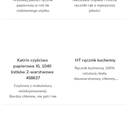
Wysokiej jakości ręcznik
Niezwykle miękkie i mocne
papierowy w roli do
ręczniki rąk o najwyższej
codziennego użytku
jakości
Dwuwarstwowy, biały
2-warstwowe, białe
Bardzo wydajny
Nadają się do toalet o niskim i
Dopuszczony do
średnim użytkowaniu, w
krótkotrwałego kontaktu z
bardziej ekskluzywnych
żywnością
miejscach publicznych
Idealne do zadań kuchennych
takich jak: osuszanie,
wycieranie, czyszczenie
Przebadany i zatwierdzony
Katrin czyściwo 
 HT ręcznik kuchenny
dermatologicznie
papierowe XL 1040 
Ręcznik kuchenny, 100%
listków 2-warstwowe 
celuloza, biały,
458637
dwuwarstwowy, chłonny.
Długość 60 m. 12 rolek w
Czyściwo z makulatury
kartonie.
selekcjonowanej.
Bardzo chłonne, nie pyli i nie
pozostawia włókien.
Idealne do wycierania wody,
olejów, rozpuszczalników i
detergentów.
Dopuszczony do
krótkotrwałego kontaktu z