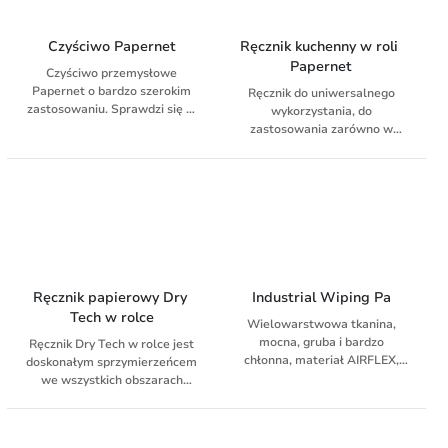
żywnością
Czyściwo Papernet
Ręcznik kuchenny w roli 
Papernet
Czyściwo przemysłowe
Papernet o bardzo szerokim
Ręcznik do uniwersalnego
zastosowaniu. Sprawdzi się w
wykorzystania, do
wielu miejscach - w serwisach
zastosowania zarówno w
samochodowych, warsztatach,
firmie jak i w domu. Ręcznik
firmach przemysłowych,
klasy premium. Bardzo
salonach fryzjerskich, domach
chłonny i mięsisty. 309 arkuszy
prywatnych. Umożliwia
w roli. Materiał celuloza.
sprawne i szybkie osuszenie
rąk czy niektórych
powierzchni. Nadaje się do
czyszczenia szkła, wycierania
wody, smaru, olejów.
Ręcznik papierowy Dry 
Industrial Wiping Pa
Wykonane z celulozy,
Tech w rolce
Wielowarstwowa tkanina,
dwuwarstwowe, w kolorze
mocna, gruba i bardzo
białym.
Ręcznik Dry Tech w rolce jest
chłonna, materiał AIRFLEX,
doskonałym sprzymierzeńcem
dzięki czemu zapewnia
we wszystkich obszarach
mniejsze wykorzystanie
roboczych, które wymagają
ściereczek i pozwala obniżyć
ciągłego czyszczenia i
koszty. Podwyższona
porządkowania. Ponadto,