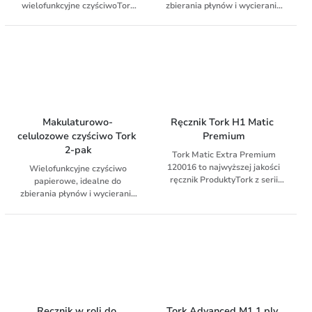
wielofunkcyjne czyściwoTork
zbierania płynów i wycierania
Reflex™ do wycierania
rąk. Dzięki technologii
powierzchni i rąk. Papier może
QuickDry jest mocniejsze,
być używany z podajnikiem
zapewnia szybsze
Tork Reflex ™.
wykonywanie zadań i jest
bardziej chłonne niż zwykły
papier.
Makulaturowo-
Ręcznik Tork H1 Matic 
celulozowe czyściwo Tork 
Premium
2-pak
Tork Matic Extra Premium
120016 to najwyższej jakości
Wielofunkcyjne czyściwo
ręcznik ProduktyTork z serii
papierowe, idealne do
premium to gwarancja
zbierania płynów i wycierania
doskonalej, najwyższej jakości,
rąk. Dzięki technologii
spełniająca najwyższe
QuickDry jest mocniejsze,
oczekiwania klientów.
zapewnia szybsze
wykonywanie zadań i jest
bardziej chłonne niż zwykły
papier
Ręcznik w roli do 
Tork Advanced M1 1 ply 