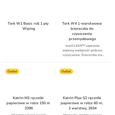
roli, stworzonego z myślą o
dozownikiem. Uchwyt Tork
dozowniku Tork Mini, który jest
łatwej konserwacji w
Easy Handling™ ułatwia
wszechstronnym
łazienkach o dużym natężeniu
personelowi sprzątającemu
rozwiązaniem o dużej
ruchu. Oszczędza czas i
przenoszenie rolek.
pojemności we wszystkich
ogranicza zużycie dzięki
profesjonalnych środowiskach,
Tork W1 Basic roll 1 ply 
Tork W4 1-warstwowa 
dozowaniu po jednym odcinku.
w których wymagane są
Wiping
ściereczka do 
czyste, suche ręce i
czyszczenia 
powierzchnie.
przemysłowego
exelCLEAN™ zapewnia
większą wydajność podczas
czyszczenia. Ściereczka ma
wysoką zdolność wchłaniania
płynów i olejów. Miękka i
elastyczna — nawet w
Outlet
Outlet
najciaśniejszych zakamarkach.
Dopuszczona do kontaktu z
produktami spożywczymi
Katrin M2 ręczniki 
Katrin Plus S2 ręczniki 
papierowe w rolce 150 m 
papierowe w rolce 60 m, 
3396
2 warstwy, 2634