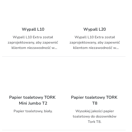
wytrzymałość na rozerwanie ·
opatentowana technologia o
niewielkie zużycie, pozwala na
wysokiej chłonności umożliwia
oszczędność kosztów i
głębokie suszenie, które
zmniejszenie odpadów. 38x33
zatrzymuje wilgoć, pozostając
cm, 670 sztuk.
ręcznik miękkim i przyjemnym
w dotyku. Ta rola
Wypall L10
Wypall L20
przemysłowa jest
Wypall L10 Extra został
Wypall L10 Extra został
wszechstronna i nadaje się do
zaprojektowany, aby zapewnić
zaprojektowany, aby zapewnić
każdego rodzaju lokali o
klientom niezawodność w
klientom niezawodność w
dużym natężeniu ruchu.
zakresie uniwersalnego
zakresie uniwersalnego
czyszczenia.
czyszczenia. Chusteczki
nawilżane duża rolka 23,5 x
38m. Kolor biały. 1500 arkuszy.
Papier toaletowy TORK 
Papier toaletowy TORK 
Mini Jumbo T2
T8
Papier toaletowy, biały.
Wysokiej jakości papier
toaletowy do dozowników
Tork T8.