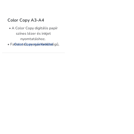
Color Copy A3-A4
• A Color Copy digitális papír
színes lézer és inkjet
nyomtatáshoz.
• Famentes, magas fehérségű,
Color Copy márkaoldal
mázolatlan, speciálisan
kezelt, simított felület, az éles
nyomtatási képért.
• Magas minőségű színes
nyomtatásra digitális
nyomtatókhoz, de a ColorLok
technológiának köszönhetően
alkalmas színes inkjet
nyomtatókban való
nyomtatáshoz is.
• A Color Copy választék C02
kompenzált.
• Általános irodai
felhasználásra:
dokumentumok vagy
prezentációk nyomtatására,