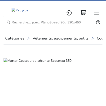
Catégories
Vêtements, équipements, outils
Coute
Slide 1 of 5