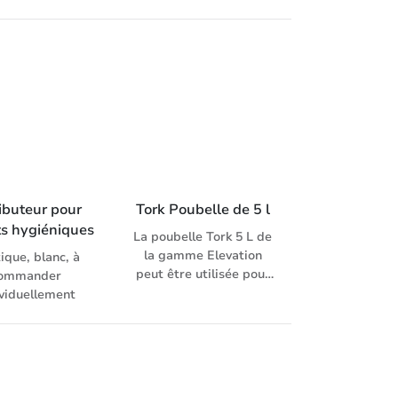
ique;sécurité
entaire/neutre
d’odeur
ibuteur pour 
Tork Poubelle de 5 l
ts hygiéniques
La poubelle Tork 5 L de
la gamme Elevation
ique, blanc, à
peut être utilisée pour
ommander
les déchets ordinaires
ividuellement
dans les petits
sanitaires ou comme
poubelle sanitaire à
l’intérieur des cabines
de toilette. Le