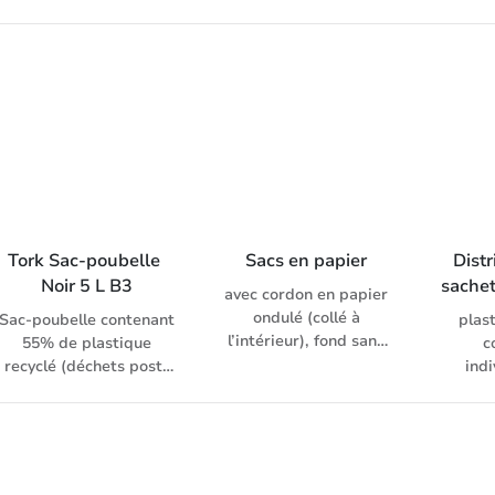
garantit des sacs-
prat
poubelle dont la
alim
qualité est conforme
aux besoins.
Tork Sac-poubelle 
Sacs en papier
Distr
Noir 5 L B3
sache
avec cordon en papier
ondulé (collé à
Sac-poubelle contenant
plast
l’intérieur), fond sans
55% de plastique
c
carton, agréable à
recyclé (déchets post-
ind
porter, disponible en 3
consommation),
formats, en blanc ou en
Assurez la disponibilité
brun
des poubelles dans les
petits espaces – ces
sacs-poubelle de 5