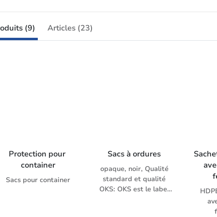
oduits (9)
Articles (23)
Protection pour 
Sacs à ordures
Sache
container
ave
opaque, noir, Qualité
f
standard et qualité
Sacs pour container
OKS: OKS est le label
HDPE
de qualité de l'Union
av
des Villes suisses; il