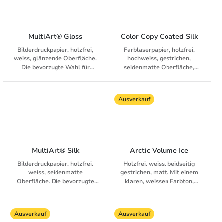
MultiArt® Gloss
Color Copy Coated Silk
Bilderdruckpapier, holzfrei,
Farblaserpapier, holzfrei,
weiss, glänzende Oberfläche.
hochweiss, gestrichen,
Die bevorzugte Wahl für
seidenmatte Oberfläche,
anspruchsvolle
alterungsbeständig
Druckanwendungen
Ausverkauf
MultiArt® Silk
Arctic Volume Ice
Bilderdruckpapier, holzfrei,
Holzfrei, weiss, beidseitig
weiss, seidenmatte
gestrichen, matt. Mit einem
Oberfläche. Die bevorzugte
klaren, weissen Farbton,
Wahl für anspruchsvolle
ausgeprägter Haptik, natürlich
Druckanwendungen
matter Oberfläche und hohem
Volumen ist das Papier
Ausverkauf
Ausverkauf
geeignet für exklusive