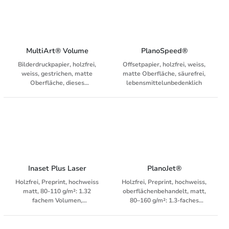
MultiArt® Volume
PlanoSpeed®
Bilderdruckpapier, holzfrei,
Offsetpapier, holzfrei, weiss,
weiss, gestrichen, matte
matte Oberfläche, säurefrei,
Oberfläche, dieses
lebensmittelunbedenklich
Volumenpapier bietet mit
seiner matten Oberfläche eine
ausgezeichnete
Bildwiedergabe und
hervorragende Lesbarkeit
Inaset Plus Laser
PlanoJet®
Holzfrei, Preprint, hochweiss
Holzfrei, Preprint, hochweiss,
matt, 80-110 g/m²: 1.32
oberflächenbehandelt, matt,
fachem Volumen,
80–160 g/m²: 1.3-faches
oberflächenbehandelt,
Volumen, säurefrei,
lebensmittelunbedenklich
alterungsbeständig, 90 g/m²
ist OCR-tauglich,