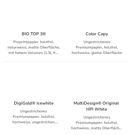
Universalpapier für Offset
sowie (bis 160 g/m²) für
Grosskopierer, Laser und
Inkjet
BIO TOP 3®
Color Copy
Preprintpapier, holzfrei,
Ungestrichenes
naturweiss, matte Oberfläche,
Premiumpapier, holzfrei,
mit hohem Volumen (1.3), frei
hochweiss, glatte Oberfläche
von optischen Aufhellern,
säurefrei
DigiGold® Icewhite
MultiDesign® Original 
HPI White
Ungestrichenes
Premiumpapier, holzfrei,
Ungestrichenes
hochweiss, ungestrichen,
Premiumpapier, holzfrei,
matte Oberfläche, für HPI und
hochweiss, matte Oberfläche,
professionelle Trockentoner
mit hohem Volumen (1.3), für