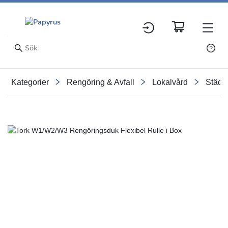
Kategorier
Rengöring & Avfall
Lokalvård
Städd
Slide 1 of 5