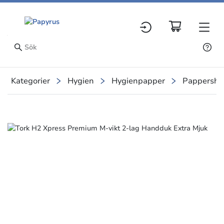
Kategorier
Hygien
Hygienpapper
Pappersha
Slide 8 of 8