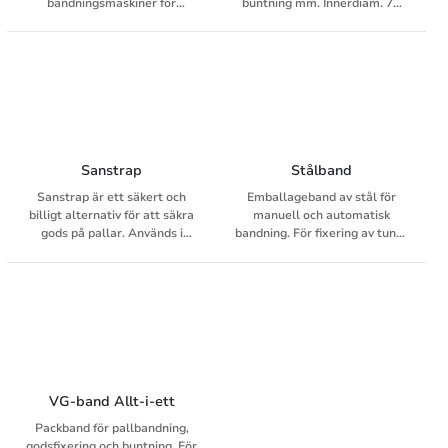
bandningsmaskiner för
buntning mm. Innerdiam. 76
smalband. Vitt. Kan användas
mm.
till tidningsbuntar och
postpaket etc.
Sanstrap
Stålband
Sanstrap är ett säkert och
Emballageband av stål för
billigt alternativ för att säkra
manuell och automatisk
gods på pallar. Används i
bandning. För fixering av tungt
första hand för EUR-pallar.
och medeltungt gods i plana
eller runda kollin.
Kvalitetsstål med hög
hållfasthet. Bred- eller
enkelspolade ringar.
VG-band Allt-i-ett
Packband för pallbandning,
godsfixering och buntning. För