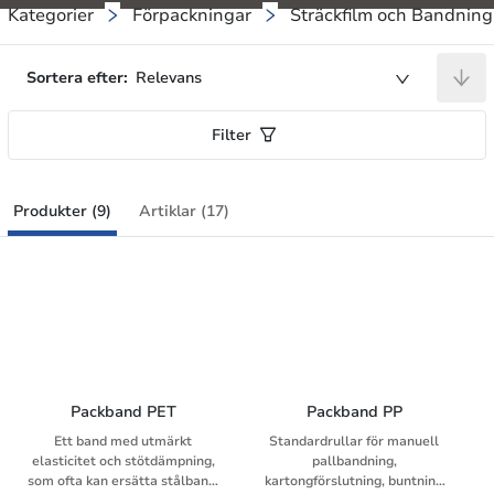
Kategorier
Förpackningar
Sträckfilm och Bandning
Sortera efter:
Relevans
Filter
Produkter (9)
Artiklar (17)
Packband PET
Packband PP
Ett band med utmärkt
Standardrullar för manuell
elasticitet och stötdämpning,
pallbandning,
som ofta kan ersätta stålband.
kartongförslutning, buntning