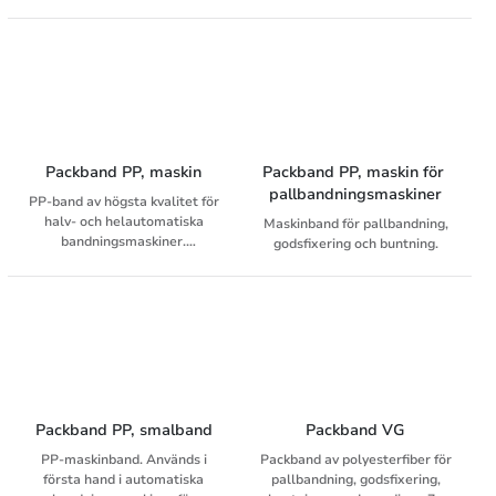
PET-band är tillverkat av
mm. Innderdiam 280 mm.
extruderad polyester, som
Passar på avrullare UA-1.
ofta återvinns från
returnerade PET-flaskor.
Återvinningsbart.
Packband PP, maskin
Packband PP, maskin för 
pallbandningsmaskiner
PP-band av högsta kvalitet för
halv- och helautomatiska
Maskinband för pallbandning,
bandningsmaskiner.
godsfixering och buntning.
Standardfärg svart. Andra
färger på förfrågan.
Packband PP, smalband
Packband VG
PP-maskinband. Används i
Packband av polyesterfiber för
första hand i automatiska
pallbandning, godsfixering,