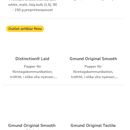
white, matt, hög bulk (1.5), 90
- 150 g preprintanpassat
Outlet-artiklar finns
Distinction® Laid
Gmund Original Smooth
Papper för
Papper för
företagskommunikation,
företagskommunikation,
träfritt, i olika vita nyanser,
träfritt, i olika vita nyanser,
antikrandat, 90 - 100 g
jämn yta, 90 – 100 g
preprintanpassat, matchande
preprintanpassat, matchande
kuvert
kuvert
Gmund Original Smooth 
Gmund Original Tactile