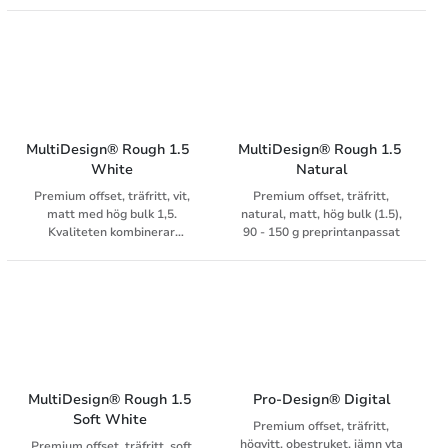
MultiDesign® Rough 1.5  
MultiDesign® Rough 1.5 
White
Natural
Premium offset, träfritt, vit,
Premium offset, träfritt,
matt med hög bulk 1,5.
natural, matt, hög bulk (1.5),
Kvaliteten kombinerar
90 - 150 g preprintanpassat
extraordinär känsla av
naturlig, grov yta med utmärkt
tryckresultat. Du finner
matchande kuvert i
MultiDesign Original White
sortimentet.
MultiDesign® Rough 1.5 
Pro-Design® Digital
Soft White 
Premium offset, träfritt,
högvitt, obestruket, jämn yta
Premium offset, träfritt, soft