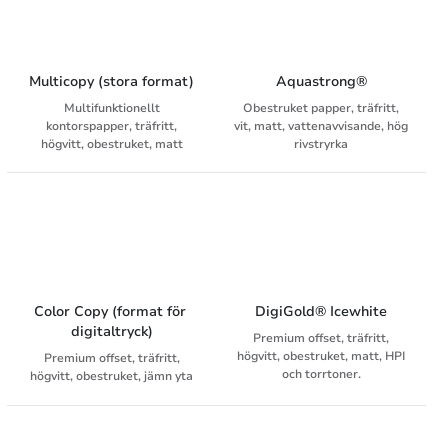
Multicopy (stora format)
Aquastrong®
Multifunktionellt
Obestruket papper, träfritt,
kontorspapper, träfritt,
vit, matt, vattenavvisande, hög
högvitt, obestruket, matt
rivstryrka
Color Copy (format för 
DigiGold® Icewhite
digitaltryck)
Premium offset, träfritt,
högvitt, obestruket, matt, HPI
Premium offset, träfritt,
och torrtoner.
högvitt, obestruket, jämn yta