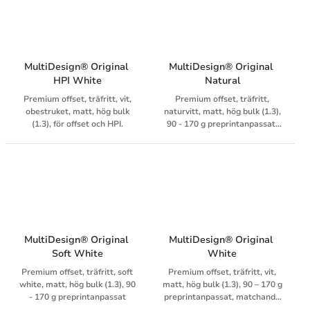
MultiDesign® Original 
MultiDesign® Original 
HPI White
Natural
Premium offset, träfritt, vit,
Premium offset, träfritt,
obestruket, matt, hög bulk
naturvitt, matt, hög bulk (1.3),
(1.3), för offset och HPI.
90 - 170 g preprintanpassat,
OBA-fritt, matchande kuvert
MultiDesign® Original 
MultiDesign® Original 
Soft White
White
Premium offset, träfritt, soft
Premium offset, träfritt, vit,
white, matt, hög bulk (1.3), 90
matt, hög bulk (1.3), 90 – 170 g
- 170 g preprintanpassat
preprintanpassat, matchande
kuvert