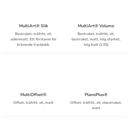
MultiArt® Silk
MultiArt® Volume
Bestruket, träfritt, vit,
Bestruket, träfritt, vit,
sidenmatt. Ett förstaval för
bestruket, matt, hög styvhet,
krävande tryckjobb.
hög bulk (1.05)
MultiOffset®
PlanoPlus®
Offset, träfritt, vit, matt
Offset, träfritt, vit, obestruket,
matt