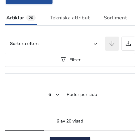
Artiklar
Tekniska attribut
Sortiment
20
A
Sortera efter:
Filter
6
Rader per sida
6 av 20 visad