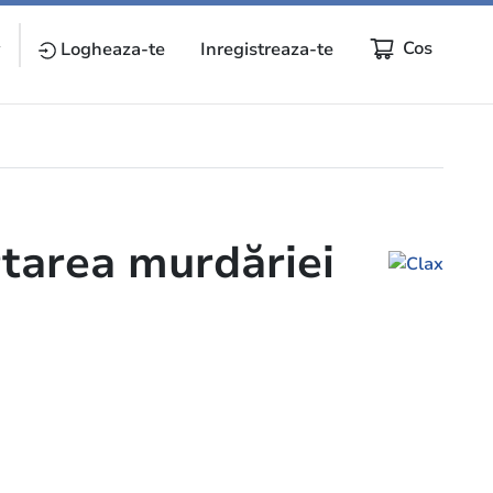
Cos
y
Logheaza-te
Inregistreaza-te
rtarea murdăriei