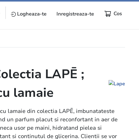
Cos
y
Logheaza-te
Inregistreaza-te
olectia LAPĒ ;
cu lamaie
 cu lamaie din colectia LAPĒ, imbunatateste
nd un parfum placut si reconfortant in aer de
uneca usor pe maini, hidratand pielea si
nt si continutul de glicerina. Clientii se vor