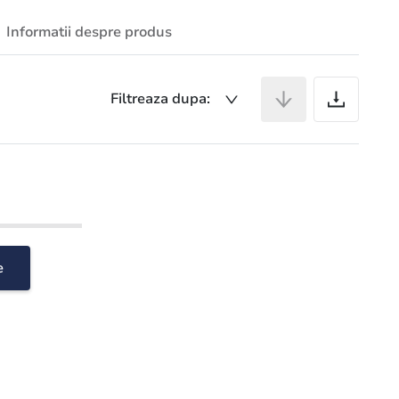
Informatii despre produs
Ar
Filtreaza dupa:
e