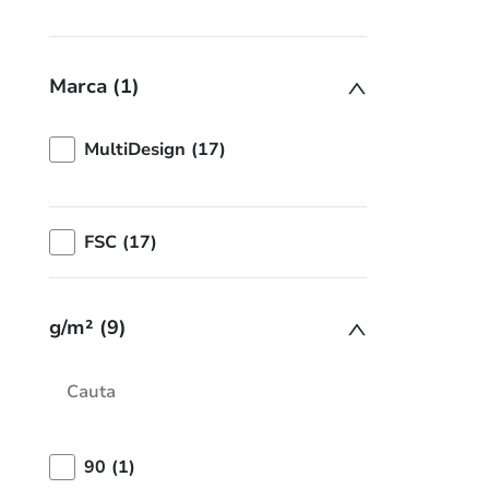
Marca (1)
MultiDesign (17)
FSC (17)
g/m² (9)
90 (1)