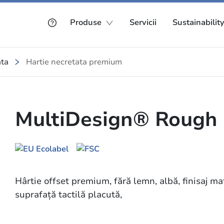
Produse
Servicii
Sustainabilit
ata
Hartie necretata premium
MultiDesign® Rough 
Hârtie offset premium, fără lemn, albă, finisaj ma
suprafață tactilă placută,