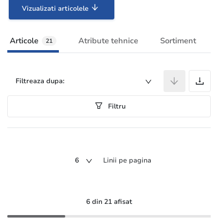
Vizualizati articolele
Articole
Atribute tehnice
Sortiment
21
A
Filtreaza dupa:
Filtru
6
Linii pe pagina
6 din 21 afisat