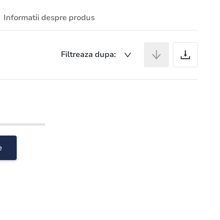
Informatii despre produs
Ar
Filtreaza dupa:
e