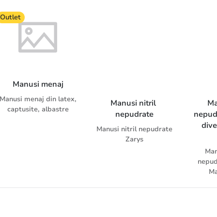
sunt manusi clasice de
nitril fara pudra, care
Outlet
constituie o bariera
pentru bacterii, fungi și
virusuri. Nitrylex black
– un produs universal
disponibil in culoare
neagra, pe care nu se
Manusi menaj
vede murdaria.
Manusi menaj din latex,
Manusi nitril 
Ma
captusite, albastre
nepudrate
nepud
dive
Manusi nitril nepudrate
Zarys
Man
nepud
Ma
disponib
div