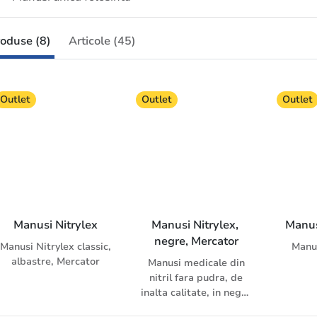
oduse (8)
Articole (45)
Outlet
Outlet
Outlet
Manusi Nitrylex
Manusi Nitrylex, 
Manus
negre, Mercator
Manusi Nitrylex classic,
Manu
albastre, Mercator
Manusi medicale din
nitril fara pudra, de
inalta calitate, in negru
nobil. Nitrylex black