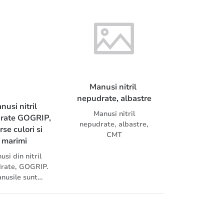
Manusi nitril 
nepudrate, albastre
nusi nitril 
Manusi nitril
rate GOGRIP, 
nepudrate, albastre,
rse culori si 
CMT
marimi
usi din nitril
rate, GOGRIP.
nusile sunt
ile in 4 culori si
erse marimi.