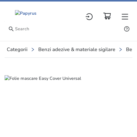
Categorii
Benzi adezive & materiale sigilare
Benz
Slide 1 of 1