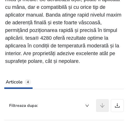
cu mâna, dar e compatibilă și cu orice tip de
aplicator manual. Banda atinge rapid nivelul maxim
de aderență finală și este foarte vâscoasă,
permițând poziționarea rapidă și precisă în timpul
aplicării. tesa® 4280 oferă rezultate optime la
aplicarea în condiții de temperatură moderată și la
interior. Are proprietăți adezive excelente atât pe
suprafețe polare, cât și nepolare.
Articole
4
A
Filtreaza dupa: