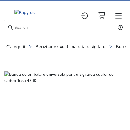
Categorii
Benzi adezive & materiale sigilare
Benzi 
Slide 1 of 3