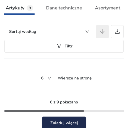
Artykuły
Dane techniczne
Asortyment
9
A
Sortuj według
Filtr
6
Wiersze na stronę
6 z 9 pokazano
Załaduj więcej