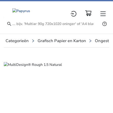
Categorieën
Grafisch Papier en Karton
Ongestre
Slide 1 of 1