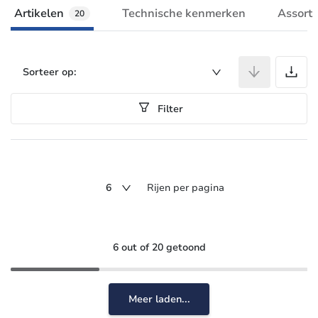
Artikelen
Technische kenmerken
Assort
20
A
Sorteer op:
Filter
6
Rijen per pagina
6 out of 20 getoond
Meer laden...