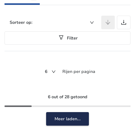
A
Sorteer op:
Filter
6
Rijen per pagina
6 out of 28 getoond
Meer laden...