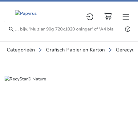
Categorieën
Grafisch Papier en Karton
Gerecycl
Slide 1 of 1