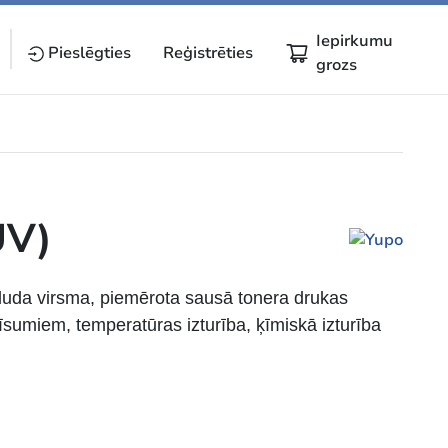
Iepirkumu
Pieslēgties
Reģistrēties
grozs
UV)
luda virsma, piemērota sausā tonera drukas
plīsumiem, temperatūras izturība, ķīmiskā izturība