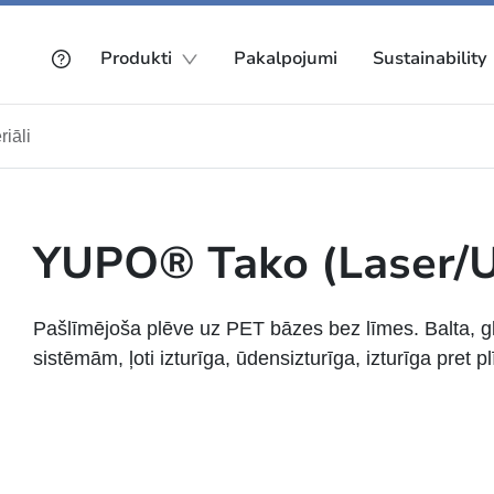
Produkti
Pakalpojumi
Sustainability
riāli
YUPO® Tako (Laser/
Pašlīmējoša plēve uz PET bāzes bez līmes. Balta, g
sistēmām, ļoti izturīga, ūdensizturīga, izturīga pret 