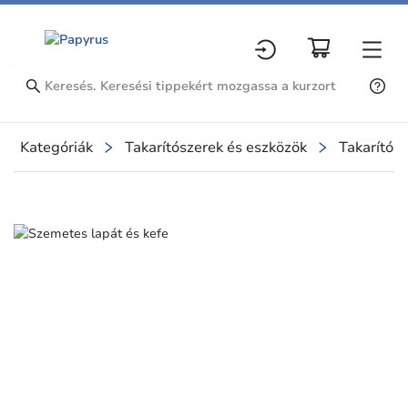
Kategóriák
Takarítószerek és eszközök
Takarítósz
Slide 1 of 1