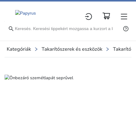
Kategóriák
Takarítószerek és eszközök
Takarítósz
Slide 1 of 1