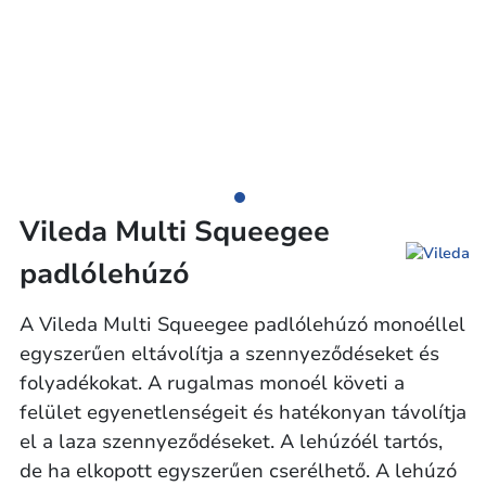
Vileda Multi Squeegee
padlólehúzó
A Vileda Multi Squeegee padlólehúzó monoéllel
egyszerűen eltávolítja a szennyeződéseket és
folyadékokat. A rugalmas monoél követi a
felület egyenetlenségeit és hatékonyan távolítja
el a laza szennyeződéseket. A lehúzóél tartós,
de ha elkopott egyszerűen cserélhető. A lehúzó