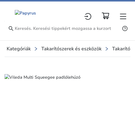
Kategóriák
Takarítószerek és eszközök
Takarítósz
Slide 1 of 1