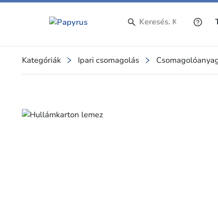
Kategóriák
Ipari csomagolás
Csomagolóanyag
Slide 1 of 1