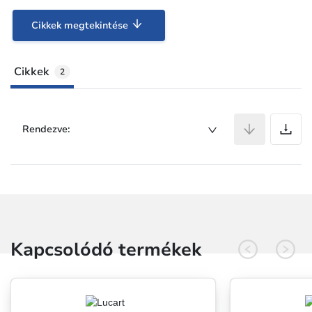
Cikkek megtekintése
Cikkek
2
C
Rendezve:
Kapcsolódó termékek