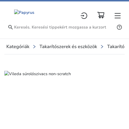
Kategóriák
Takarítószerek és eszközök
Takarítósz
Slide 1 of 1