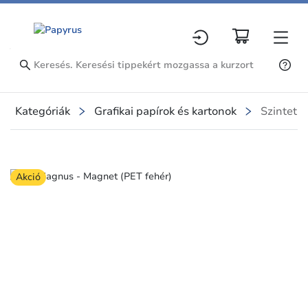
Kategóriák
Grafikai papírok és kartonok
Szinteti
Slide 1 of 1
Akció