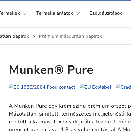
Termékek
Termékajánlatok
Szolgáltatások
atlan papírok
Prémium mázolatlan papírok
Munken® Pure
A Munken Pure egy krém színű prémium ofszet pa
Mázolatlan, simított, természetes megjelenésű, k
mellett alkalmas flexo és digitális, fekete-fehér 
preprint garanciával 1,3-as volumenitással A M