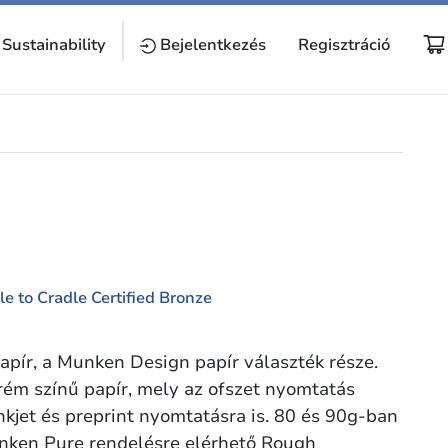
Sustainability
Bejelentkezés
Regisztráció
pír, a Munken Design papír választék része.
rém színű papír, mely az ofszet nyomtatás
inkjet és preprint nyomtatásra is. 80 és 90g-ban
unken Pure rendelésre elérhető Rough