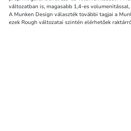
változatban is, magasabb 1,4-es volumenitással, k
A Munken Design választék további tagjai a Mun
ezek Rough változatai szintén elérhetőek raktárró