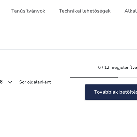
Tanúsítványok
Technikai lehetőségek
Alka
6 / 12 megjelenítve
6
Sor oldalanként
Továbbiak betölté