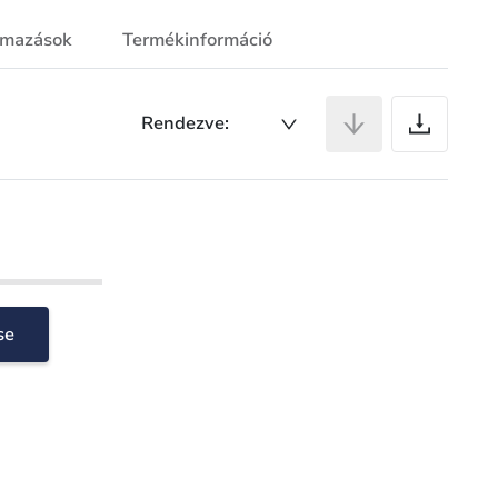
lmazások
Termékinformáció
Ci
Rendezve:
se