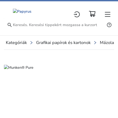
Kategóriák
Grafikai papírok és kartonok
Mázolatl
Slide 1 of 1