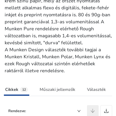
krém színű papír, mely az ofszet nyomtatás
mellett alkalmas flexo és digitális, fekete-fehér
inkjet és preprint nyomtatásra is. 80 és 90g-ban
preprint garanciával 1,3-as volumenitással A
Munken Pure rendelésre elérhető Rough
változatban is, magasabb 1,4-es volumenitással,
kevésbé simított, "durva" felülettel.
A Munken Design választék további tagjai a
Munken Kristall, Munken Polar, Munken Lynx és
ezek Rough változatai szintén elérhetőek
raktárról illetve rendelésre.
Cikkek
Műszaki jellemzők
Választék
12
C
Rendezve: