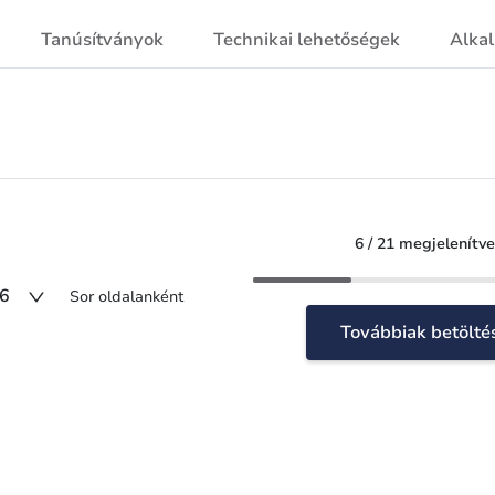
Tanúsítványok
Technikai lehetőségek
Alka
6 / 21 megjelenítve
6
Sor oldalanként
Továbbiak betölté