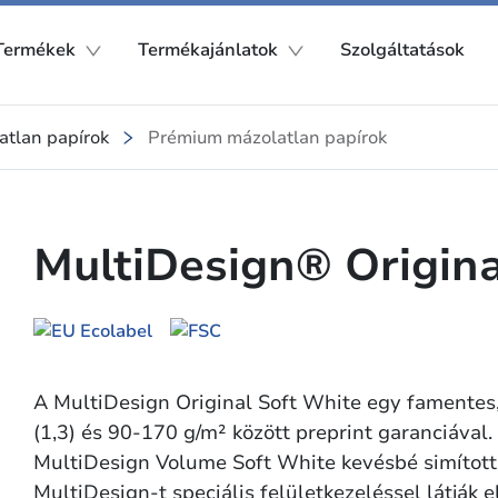
Termékek
Termékajánlatok
Szolgáltatások
atlan papírok
Prémium mázolatlan papírok
MultiDesign® Origina
A MultiDesign Original Soft White egy famentes
(1,3) és 90-170 g/m² között preprint garanciával
MultiDesign Volume Soft White kevésbé simított v
MultiDesign-t speciális felületkezeléssel látják e