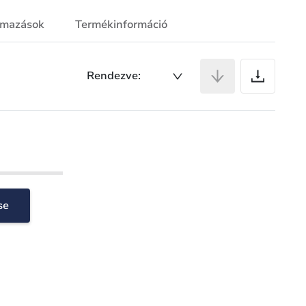
lmazások
Termékinformáció
Ci
Rendezve:
se