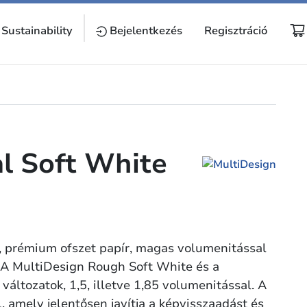
Sustainability
Bejelentkezés
Regisztráció
l Soft White
, prémium ofszet papír, magas volumenitással
. A MultiDesign Rough Soft White és a
áltozatok, 1,5, illetve 1,85 volumenitással. A
l, amely jelentősen javítja a képvisszaadást és