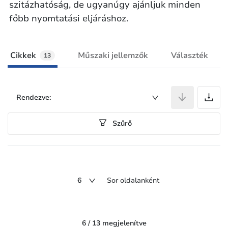
szitázhatóság, de ugyanúgy ajánljuk minden
főbb nyomtatási eljáráshoz.
Cikkek
Műszaki jellemzők
Választék
13
C
Rendezve:
Szűrő
6
Sor oldalanként
6 / 13 megjelenítve