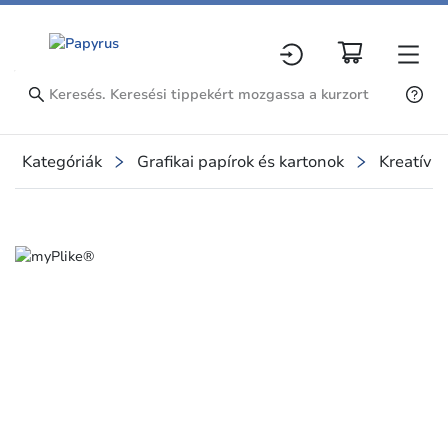
Kategóriák
Grafikai papírok és kartonok
Kreatív p
Slide 1 of 1