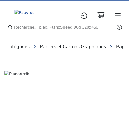
Catégories
Papiers et Cartons Graphiques
Papie
Slide 1 of 1