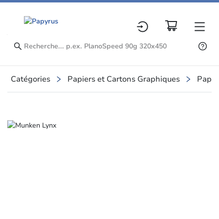
Catégories
Papiers et Cartons Graphiques
Papie
Slide 1 of 1