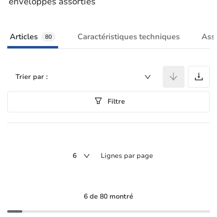
enveloppes assorties
Articles
Caractéristiques techniques
Ass
80
A
Trier par :
Filtre
6
Lignes par page
6 de 80 montré