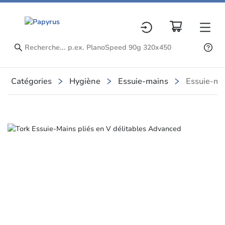
Catégories
Hygiène
Essuie-mains
Essuie-ma
Slide 3 of 3