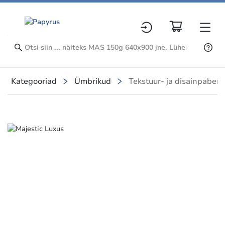
Kategooriad
Ümbrikud
Tekstuur- ja disainpaberi
Slide 1 of 4