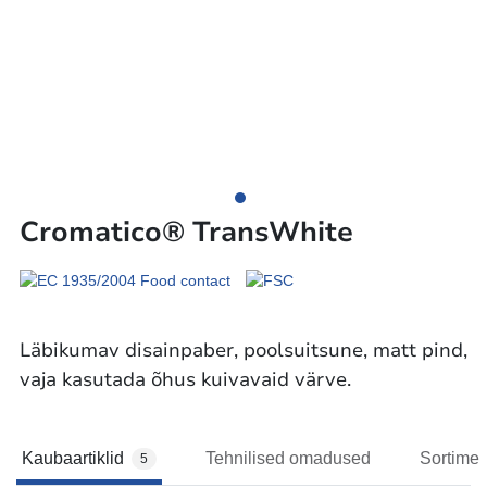
Cromatico® TransWhite
Läbikumav disainpaber, poolsuitsune, matt pind,
vaja kasutada õhus kuivavaid värve.
Kaubaartiklid
Tehnilised omadused
Sortimen
5