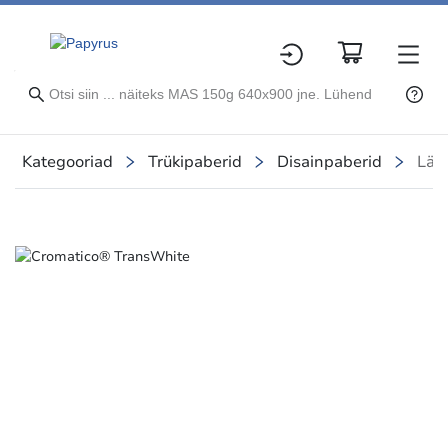
Kategooriad
Trükipaberid
Disainpaberid
Läb
Slide 1 of 1