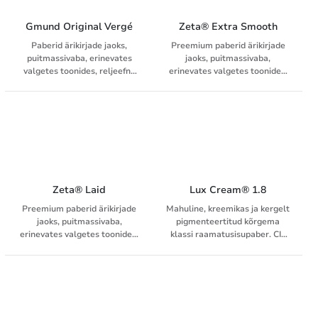
Gmund Original Vergé
Zeta® Extra Smooth
Paberid ärikirjade jaoks,
Preemium paberid ärikirjade
puitmassivaba, erinevates
jaoks, puitmassivaba,
valgetes toonides, reljeefne
erinevates valgetes toonides,
pinnaviimistlus, preprint
sile pinnaviimistlus
garantii 90 - 100 g/m², sobivad
ümbrikud
Zeta® Laid
Lux Cream® 1.8
Preemium paberid ärikirjade
Mahuline, kreemikas ja kergelt
jaoks, puitmassivaba,
pigmenteertitud kõrgema
erinevates valgetes toonides,
klassi raamatusisupaber. CIE
reljeefne pinnaviimistlus
valgesus 76, bulk 1,8.