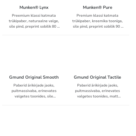
Volume Ivory mille bulk on
karedama versioonina,
1,85/2.00. MultiDesigni
MultiDesign Volume Soft
Munken® Lynx
Munken® Pure
iseloomustab spetsiaalne
White, mille tihedus on 1,85.
Preemium klassi katmata
Premium klassi katmata
pinnatöötlus, mis parandab
MultiDesigni iseloomustab
trükipaber, naturaalne valge,
trükipaber, kreemika tooniga,
oluliselt trükipilti ja muudab
spetsiaalne pinnatöötlus, mis
sile pind, preprint sobilik 80 -
sile pind, preprint sobilik 90 -
selle sobivaks kuivtooneri ja
parandab oluliselt trükipilti ja
170 g/m².
170 g/m².
ofsettrüki jaoks, ilma et see
muudab selle sobivaks
mõjutaks paberi loomulikku
tindiprinteri (HSI),
tunnet.
laserprinteri (kuivtooner) ja
ofsettrüki jaoks, ilma et see
mõjutaks paberi loomulikku
tunnet.
Gmund Original Smooth
Gmund Original Tactile
Paberid ärikirjade jaoks,
Paberid ärikirjade jaoks,
puitmassivaba, erinevates
puitmassivaba, erinevates
valgetes toonides, sile
valgetes toonides, matt
pinnaviimistlus, preprint
pinnaviimistlus, eeltrükk
garantii 90 - 100 g/m², sobivad
garantii 90 - 100 g/m², sobivad
ümbrikud
ümbrikud