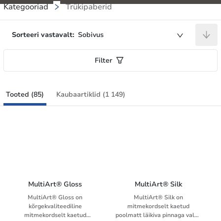
Kategooriad
Trükipaberid
Sorteeri vastavalt:
Sobivus
Filter
Tooted (85)
Kaubaartiklid (1 149)
MultiArt® Gloss
MultiArt® Silk
MultiArt® Gloss on
MultiArt® Silk on
kõrgekvaliteediline
mitmekordselt kaetud
mitmekordselt kaetud
poolmatt läikiva pinnaga valge