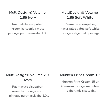
MultiDesign® Volume 
MultiDesign® Volume 
1.85 Ivory
1.85 Soft White
Raamatute sisupaber,
Raamatute sisupaber,
kreemika tooniga matt
naturaalse valge soft white
pinnaga puitmassivaba 1.85
tooniga valge matt pinnaga
mahulisusega trükipaber
puitmassivaba 1.85
mahulisusega trükipaber
MultiDesign® Volume 2.0 
Munken Print Cream 1.5
Ivory
Munken Print Cream 15 on
kreemika tooniga mahuline
Raamatute sisupaber,
paber, mis sisaldab
kreemika tooniga matt
mehhaanilist massi, bulk 1.5
pinnaga puitmassivaba 2.0
mahulisusega trükipaber