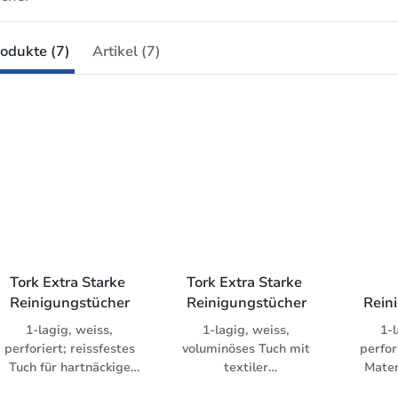
odukte (7)
Artikel (7)
Tork Extra Starke 
Tork Extra Starke 
Reinigungstücher
Reinigungstücher
Rein
1-lagig, weiss,
1-lagig, weiss,
1-l
perforiert; reissfestes
voluminöses Tuch mit
perfor
Tuch für hartnäckige
textiler
Mater
Verschmutzungen;
Oberflächenstruktur,
auch 