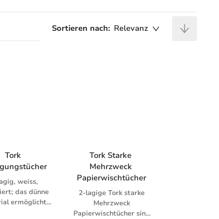
Sortieren nach:
Relevanz
Tork 
Tork Starke 
igungstücher
Mehrzweck 
Papierwischtücher
agig, weiss,
iert; das dünne
2-lagige Tork starke
ial ermöglicht
Mehrzweck
die problemlose
Papierwischtücher sind