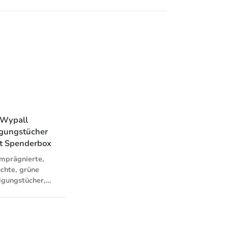
gung von engen
ideal zum Aufwischen
ellen; hohe
von Flüssigkeiten und
ungsleistung in
zum Abwischen der
ckenem wie in
Hände. Die
m Zustand; für
Papierwischtücher
Innen- und
können in den Tork
abrollung sowie
Spendern W4 für
enderkarton
gefaltete Wisch- und
Reinigungstücher
verwendet werden, die
das Nachfüllmaterial
Wypall 
vor Schmutz schützen
igungstücher 
und durch
t Spenderbox
Einzelblattentnahme
den Verbrauch und
mprägnierte,
damit den Abfall
uchte, grüne
reduzieren.
igungstücher,
zbar ohne Seife,
der Wasser. Die
 bestehen aus 3
ten. Einer rauen