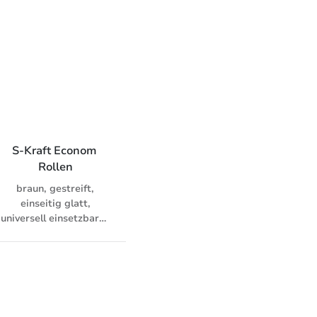
Metallen, Boxen à 25
Metallen, Boxen à 25
Bedru
kg
kg
Sch
Abre
F
S-Kraft Econom 
Rollen
braun, gestreift,
einseitig glatt,
universell einsetzbares
Packpapier, Hülse 5 cm