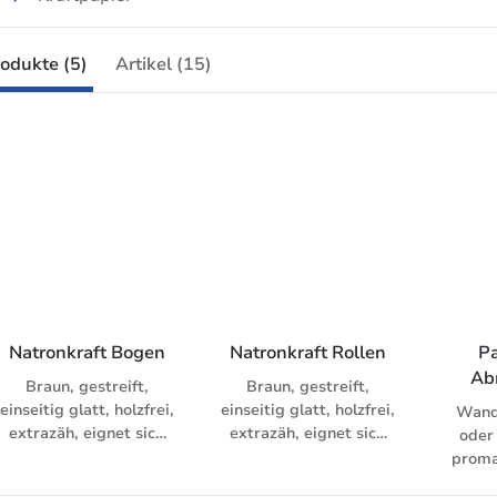
odukte (5)
Artikel (15)
Natronkraft Bogen
Natronkraft Rollen
Pa
Ab
Braun, gestreift,
Braun, gestreift,
einseitig glatt, holzfrei,
einseitig glatt, holzfrei,
Wand
extrazäh, eignet sich
extrazäh, eignet sich
oder
auch sehr gut zum
auch sehr gut zum
proma
Verpacken von
Verpacken von
gute