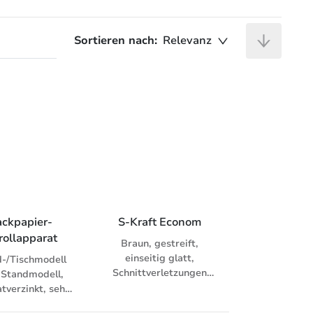
Sortieren nach:
Relevanz
ckpapier-
S-Kraft Econom
rollapparat
Braun, gestreift,
einseitig glatt,
-/Tischmodell
Schnittverletzungen
 Standmodell,
durch scharfe Kanten
tverzinkt, sehr
praktisch
 Planlage und