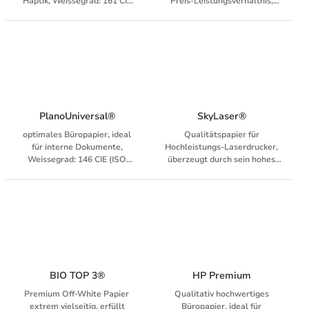
Haptik, Weissegrad: 161 CIE
Preis-Leistungsverhältnis,
(ISO 11475), für alle Kopierer,
Weissegrad: 146 CIE (ISO
Laser, Fax, Inkjet und digitale
11475), für alle Kopierer,
Drucksysteme
Laser, Fax, Inkjet und digitale
Drucksysteme
PlanoUniversal®
SkyLaser®
optimales Büropapier, ideal
Qualitätspapier für
für interne Dokumente,
Hochleistungs-Laserdrucker,
Weissegrad: 146 CIE (ISO
überzeugt durch sein hohes
11475), für alle Kopierer,
Volumen und seine Stabilität,
Laser, Fax, Inkjet und digitale
Ideal für beidseitige Drucke
Drucksysteme
und hohe Sortierauslastung,
für Kopierer, Laser, Fax, Inkjet
und digitale Drucksysteme
BIO TOP 3®
HP Premium
Premium Off-White Papier
Qualitativ hochwertiges
extrem vielseitig, erfüllt
Büropapier, ideal für