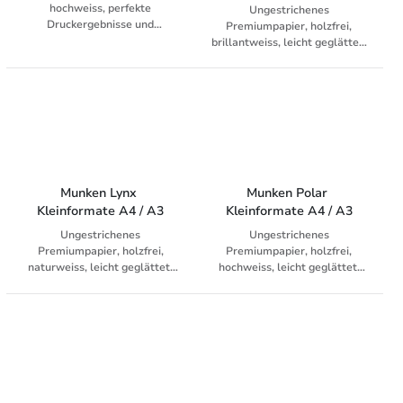
hochweiss, perfekte
Ungestrichenes
Druckergebnisse und
Premiumpapier, holzfrei,
ökologisch zugleich,
brillantweiss, leicht geglättet,
ausgezeichnete
Universalpapier für Laser, Fax
Laufeigenschaften in allen
und Inkjet, mit passenden
Geräten, dank Staubfreiheit
Umschlägen
minimieren Sie Papierstaus,
Weissegrad: 168 CIE (ISO
11475), geeignet für Kopierer,
Laser und Inkjetdrucker.
Munken Lynx 
Munken Polar 
Kleinformate A4 / A3
Kleinformate A4 / A3
Ungestrichenes
Ungestrichenes
Premiumpapier, holzfrei,
Premiumpapier, holzfrei,
naturweiss, leicht geglättet,
hochweiss, leicht geglättet,
Universalpapier für Laser, Fax
Universalpapier für Laser, Fax
und Inkjet, mit passenden
und Inkjet, mit passenden
Umschlägen
Umschlägen