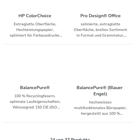
HP ColorChoice
Pro Design® Office
Extraglatte Oberfläche,
satinierte, extraglatte
Hochleistungspapier,
Oberfläche, breites Sortiment
optimiert für Farbausdrucke,
in Format und Grammatur,
Weissegrad: 168 CIE (ISO
hohe Weisse, farbechte
11475), für s/w, farbige
Wiedergabe in höchster
Laserdrucker,
Auflösung, für
Digitaldrucksysteme und
Digitaldrucksysteme,
Kopierer
Farblaser, Farbkopierer und
Inkjet
BalancePure®
BalancePure® (Blauer 
Engel)
100 % Recyclingfasern,
optimale Laufeigenschaften,
hochweisses
Weissegrad: 150 CIE (ISO
multifunktionales Büropapier,
11475), für alle Kopierer,
hergestellt aus 100 %
Laser, Fax, Inkjet und digitale
Recyclingfasern und mit dem
Drucksysteme
Umweltlabel «Blauer Engel»
zertifiziert, Weissegrad: 135
CIE (ISO 11475), für alle
24 von 37 Produkte