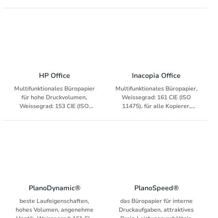
mittlere- bis hohe
Druckvolumen, Weissegrad:
146 CIE (ISO 11475)
HP Office
Inacopia Office
Multifunktionales Büropapier
Multifunktionales Büropapier,
für hohe Druckvolumen,
Weissegrad: 161 CIE (ISO
Weissegrad: 153 CIE (ISO
11475), für alle Kopierer,
11475)
Laser, Fax, Inkjet und digitale
Drucksysteme
PlanoDynamic®
PlanoSpeed®
beste Laufeigenschaften,
das Büropapier für interne
hohes Volumen, angenehme
Druckaufgaben, attraktives