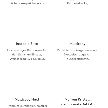
höchste Ansprüche, erste
Farbausdrucke,
Wahl für den nachhaltigen
Präsentationen und Grafiken,
Papiereinsatz, ohne optische
Weissegrad: 170 CIE (ISO
Aufheller, Weissegrad: 89.5
11475)
ISO (ISO 2470-1), für alle
Kopierer, Laser, Fax, Inkjet
und digitale Drucksysteme
Inacopia Elite
Multicopy
Hochwertiges Büropapier für
Perfekte Druckergebnisse und
den täglichen Einsatz,
ökologisch zugleich,
Weissegrad: 171 CIE (ISO
ausgezeichnete
11475), für alle Kopierer,
Laufeigenschaften in allen
Laser, Fax, Inkjet und digitale
Geräten, dank Staubfreiheit,
Drucksysteme
minimieren Sie Papierstaus,
Weissegrad: 168 CIE (ISO
11475), für alle Kopierer,
Laser, Fax, Inkjet und digitale
Drucksysteme
Multicopy Next
Munken Kristall 
Kleinformate A4 / A3
Premium Büropapier, holzfrei,