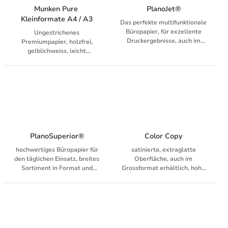
Munken Pure 
PlanoJet®
Kleinformate A4 / A3
Das perfekte multifunktionale
Büropapier, für exzellente
Ungestrichenes
Druckergebnisse, auch im
Premiumpapier, holzfrei,
Grossformat erhältlich,
gelblichweiss, leicht
Weissegrad: 168 CIE (ISO
geglättet, Universalpapier für
11475), für alle Kopierer,
Laser, Fax und Inkjet, mit
Laser, Fax, Inkjet und digitale
passenden Umschlägen
Drucksysteme
PlanoSuperior®
Color Copy
hochwertiges Büropapier für
satinierte, extraglatte
den täglichen Einsatz, breites
Oberfläche, auch im
Sortiment in Format und
Grossformat erhältlich, hohe
Grammatur, Weissegrad: 170
Weisse, für hochauflösende
CIE (ISO 11475), für alle
Farbanwendung, für
Kopierer, Laser, Fax, Inkjet
Digitaldrucksysteme und
und digitale Drucksysteme
Farblaser