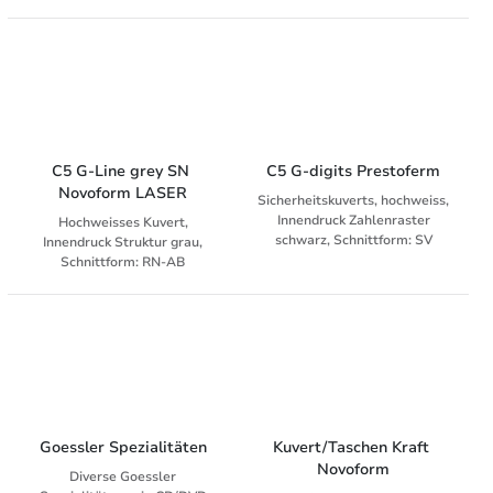
Haftklebung und
Abziehstreifen
C5 G-Line grey SN 
C5 G-digits Prestoferm
Novoform LASER
Sicherheitskuverts, hochweiss,
Innendruck Zahlenraster
Hochweisses Kuvert,
schwarz, Schnittform: SV
Innendruck Struktur grau,
Schnittform: RN-AB
Goessler Spezialitäten
Kuvert/Taschen Kraft 
Novoform
Diverse Goessler