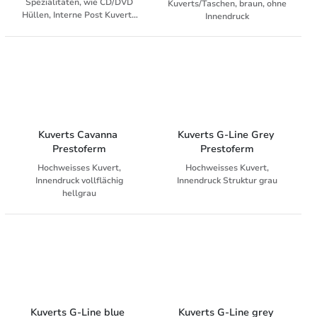
Spezialitäten, wie CD/DVD
Kuverts/Taschen, braun, ohne
Hüllen, Interne Post Kuverts
Innendruck
und Auftragstaschen
Kuverts Cavanna 
Kuverts G-Line Grey 
Prestoferm
Prestoferm
Hochweisses Kuvert,
Hochweisses Kuvert,
Innendruck vollflächig
Innendruck Struktur grau
hellgrau
Kuverts G-Line blue 
Kuverts G-Line grey 