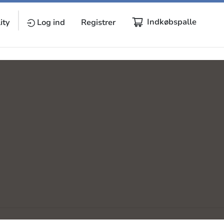
Indkøbspalle
ity
Log ind
Registrer