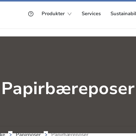
Produkter
Services
Sustainabil
Papirbæreposer
kke
Papirposer
Papirbæreposer