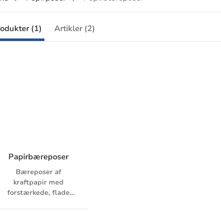
odukter (1)
Artikler (2)
Papirbæreposer
Bæreposer af
kraftpapir med
forstærkede, flade
papirhåndtag. Brune
eller hvide.