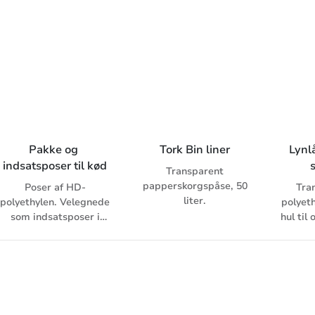
Polyethylensække LLD
for flere
valgmuligheder.
Pakke og 
Tork Bin liner
Lynl
indsatsposer til kød
Transparent
papperskorgspåse, 50
Poser af HD-
Tra
liter.
polyethylen. Velegnede
polyet
som indsatsposer i
hul til
kødkasser,
lin
indfrysnings- og
Godkend
steriliseringsposer.
1.
Tåler temperaturer fra
-40 °C til +115 °C. Blå
indfarvning. Godkendt