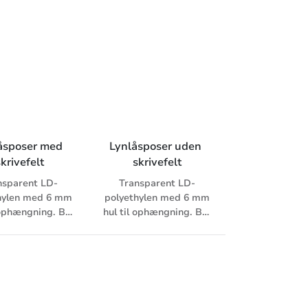
dispenserkarton.
Fremstillet af LLD-
polyethylen. Velegnet
som pakke- og
plukkeposer.
åsposer med 
Lynlåsposer uden 
skrivefelt
skrivefelt
nsparent LD-
Transparent LD-
hylen med 6 mm
polyethylen med 6 mm
 ophængning. Blå
hul til ophængning. Blå
jemarkering.
linjemarkering.
t til fødevarer.
Godkendt til fødevarer.
000 stk./pk.
1.000 stk./pk.