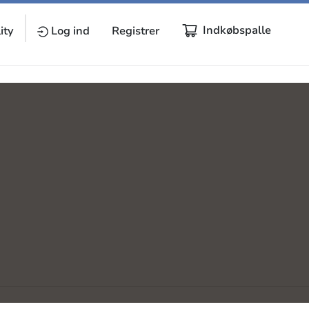
Indkøbspalle
ity
Log ind
Registrer