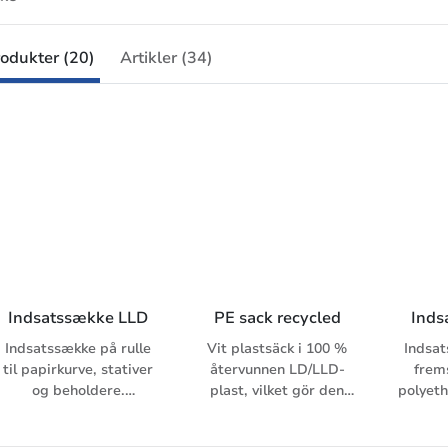
odukter (20)
Artikler (34)
Indsatssække LLD
PE sack recycled
Inds
Indsatssække på rulle
Vit plastsäck i 100 %
Indsat
til papirkurve, stativer
återvunnen LD/LLD-
frems
og beholdere.
plast, vilket gör den
polyeth
Fremstillet af LLD-
starkare och segare.
tr
polyethylen. Se også