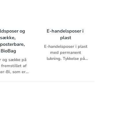
ldsposer og 
E-handelsposer i 
sække, 
plast
posterbare, 
E-handelsposer i plast
BioBag
med permanent
lukning. Tykkelse på
r og sække på
0,06 mm. Hvid med
, fremstillet af
sort inderside, fås også
er-Bi, som er
helt sort. Med eller
dvarende
uden håndtag. Ikke
er. Fuldstændigt
gennemlyselig.
posterbar og
isk nedbrydelig.
lder kravene i
d til EN-13432.