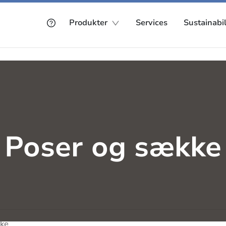
Produkter
Services
Sustainabil
Poser og sække
kke