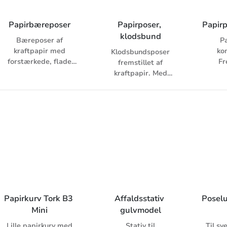
Papirbæreposer
Papirposer, 
Papir
klodsbund
Bæreposer af
Pa
kraftpapir med
ko
Klodsbundsposer
forstærkede, flade
Fr
fremstillet af
papirhåndtag. Brune
vanda
kraftpapir. Med
eller hvide.
sekskantet eller
vandmo
firkantet bund.
men ik
Papirkurv Tork B3 
Affaldsstativ 
Posel
Mini
gulvmodel
Lille papirkurv med
Stativ til
Til sv