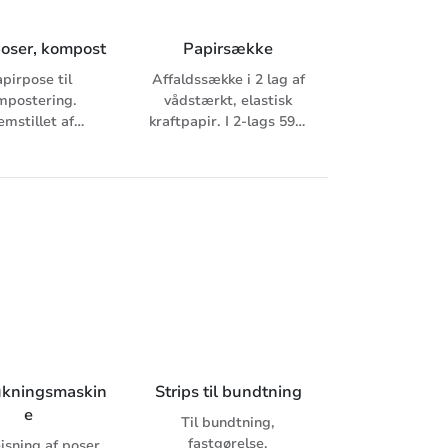
poser, kompost
Papirsække
pirpose til
Affaldssække i 2 lag af
mpostering.
vådstærkt, elastisk
emstillet af
kraftpapir. I 2-lags 59 g
fvisende papir,
eller 70 g eller 1-lags
der lader
95 g.
lekyler passere,
ke vanddråber.
ukningsmaskin
Strips til bundtning
e
Til bundtning,
fastgørelse,
ejsning af poser