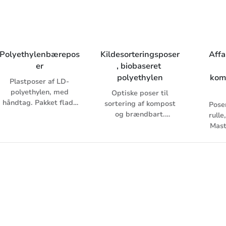
til fødevarer.
Polyethylenbærepos
Kildesorteringsposer
Affa
er
, biobaseret 
polyethylen
kom
Plastposer af LD-
polyethylen, med
Optiske poser til
håndtag. Pakket fladt
sortering af kompost
Pose
eller på rulle. Hvid eller
og brændbart.
rulle
transparent.
Fremstillet af LLD-
Mast
polyethylen, heraf
baseret på ve
mindst 70 %
råstoff
vedvarende råstoffer.
kom
biolog
Opfy
henhol