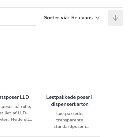
Sorter via:
Relevans
atsposer LLD
Løstpakkede poser i 
dispenserkarton
sposer på rulle,
tillet af LLD-
Løstpakkede,
ylen. Hvide eller
transparente
ansparente.
standardposer i
beskyttende